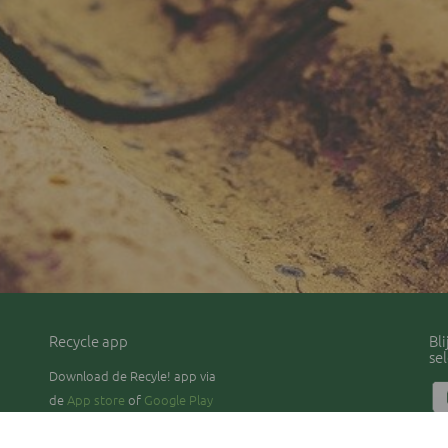
Recycle app
Bl
se
Download de Recyle! app via
de
App store
of
Google Play
Pri