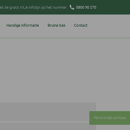
t de gratis IVLA-infolijn op het nummer
0800 90 270
Handige informatie
Bruine bak
Contact
Persoonlijk portaal