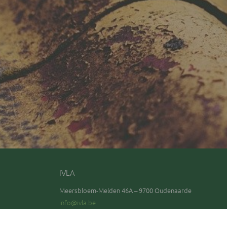
IVLA
Meersbloem-Melden 46A – 9700 Oudenaarde
info@ivla.be
0800 90 270
Bezoek onze facebookpagina