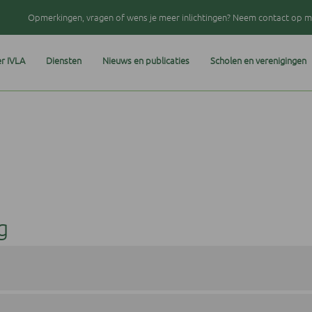
Opmerkingen, vragen of wens je meer inlichtingen? Neem contact op me
r IVLA
Diensten
Nieuws en publicaties
Scholen en verenigingen
g