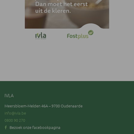
IVLA
Meersbloem-Melden 46A – 9700 Oudenaarde
info@ivla.be
0800 90 270
Bezoek onze facebookpagina