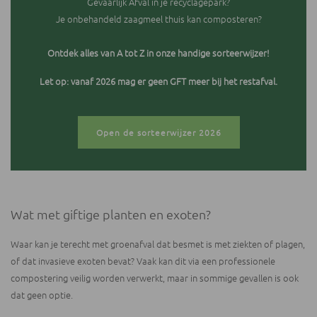
Gevaarlijk Afval in je recyclagepark?
Je onbehandeld zaagmeel thuis kan composteren?
Ontdek alles van A tot Z in onze handige sorteerwijzer!
Let op: vanaf 2026 mag er geen GFT meer bij het restafval.
Open de sorteerwijzer 2026
Wat met giftige planten en exoten?
Waar kan je terecht met groenafval dat besmet is met ziekten of plagen,
of dat invasieve exoten bevat? Vaak kan dit via een professionele
compostering veilig worden verwerkt, maar in sommige gevallen is ook
dat geen optie.