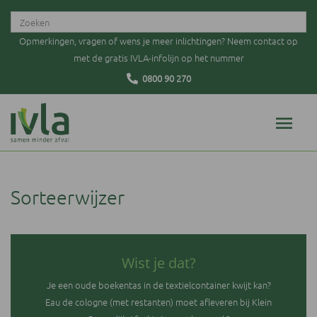
Opmerkingen, vragen of wens je meer inlichtingen? Neem contact op
met de gratis IVLA-infolijn op het nummer
0800 90 270
Sorteerwijzer
Wist je dat?
Je een oude boekentas in de textielcontainer kwijt kan?
Eau de cologne (met restanten) moet afleveren bij Klein