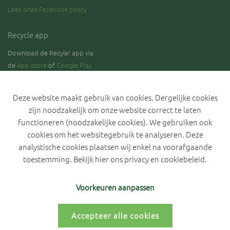
Lees onze Facebook policy
Recycle app
Download de Recyle! app via
de
App store
of
Google Play
Deze website maakt gebruik van cookies. Dergelijke cookies
zijn noodzakelijk om onze website correct te laten
Blijf op de hoogte over de stand van zaken rond de selectieve
inzameling van GFT.
functioneren (noodzakelijke cookies). We gebruiken ook
cookies om het websitegebruik te analyseren. Deze
analystische cookies plaatsen wij enkel na voorafgaande
toestemming. Bekijk hier ons
privacy en cookiebeleid
.
Privacyverklaring IVLA
Cookiebeleid
Cookievoorkeuren
Voorkeuren aanpassen
Accepteer alle cookies
Persoonlijk portaal