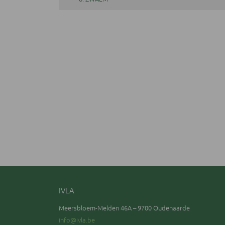
IVLA
Meersbloem-Melden 46A – 9700 Oudenaarde
info@ivla.be