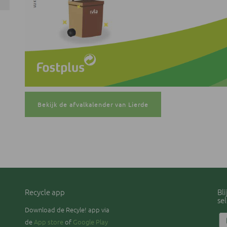
Bekijk de afvalkalender van Lierde
Recycle app
Bl
se
Download de Recyle! app via
de
App store
of
Google Play