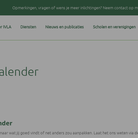
Opmerkingen, vragen of wens je meer inlichtingen? Neem contact op me
r IVLA
Diensten
Nieuws en publicaties
Scholen en verenigingen
kalender
nder
d naar wat jij goed vindt of net anders zou aanpakken. Laat het ons weten via 