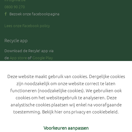
0800 90 270
Bezoek onze facebookpagina
Lees onze Facebook policy
Recycle app
Download de Recyle! app via
de
App store
of
Google Play
Deze website maakt gebruik van cookies. Dergelijke cookies
zijn noodzakelijk om onze website correct te laten
Blijf op de hoogte over de stand van zaken rond de selectieve
inzameling van GFT.
functioneren (noodzakelijke cookies). We gebruiken ook
cookies om het websitegebruik te analyseren. Deze
analystische cookies plaatsen wij enkel na voorafgaande
toestemming. Bekijk hier ons
privacy en cookiebeleid
.
Privacyverklaring IVLA
Cookiebeleid
Cookievoorkeuren
Voorkeuren aanpassen