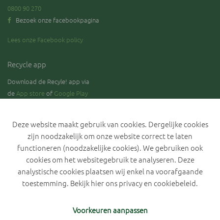
0800 90 270
Bezoek onze facebookpagina
Lees onze Facebook policy
Recycle app
Download de Recyle! app via
de
App store
of
Google Play
Deze website maakt gebruik van cookies. Dergelijke cookies
zijn noodzakelijk om onze website correct te laten
Blijf op de hoogte over de stand van zaken rond de selectieve
inzameling van GFT.
functioneren (noodzakelijke cookies). We gebruiken ook
cookies om het websitegebruik te analyseren. Deze
analystische cookies plaatsen wij enkel na voorafgaande
toestemming. Bekijk hier ons
privacy en cookiebeleid
.
Privacyverklaring IVLA
Cookiebeleid
Cookievoorkeuren
Voorkeuren aanpassen