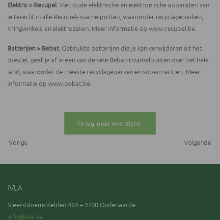
Elektro > Recupel
. Met oude elektrische en elektronische apparaten kan
je terecht in alle Recupel-inzamelpunten, waaronder recyclageparken,
Kringwinkels en elektrozaken. Meer informatie op
www.recupel.be
.
Batterijen > Bebat
. Gebruikte batterijen die je kan verwijderen uit het
toestel, geef je af in een van de vele Bebat-inzamelpunten over het hele
land, waaronder de meeste recyclageparken en supermarkten. Meer
informatie op
www.bebat.be
.
Terug naar overzicht
Vorige
Volgende
IVLA
Meersbloem-Melden 46A – 9700 Oudenaarde
info@ivla.be