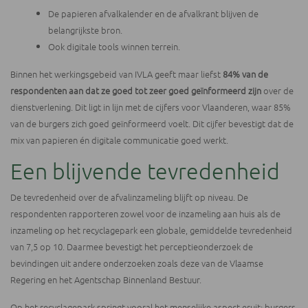
De papieren afvalkalender en de afvalkrant blijven de
belangrijkste bron.
Ook digitale tools winnen terrein.
Binnen het werkingsgebeid van IVLA geeft maar liefst
84% van de
respondenten aan dat ze goed tot zeer goed geïnformeerd zijn
over de
dienstverlening. Dit ligt in lijn met de cijfers voor Vlaanderen, waar 85%
van de burgers zich goed geïnformeerd voelt. Dit cijfer bevestigt dat de
mix van papieren én digitale communicatie goed werkt.
Een blijvende tevredenheid
De tevredenheid over de afvalinzameling blijft op niveau. De
respondenten rapporteren zowel voor de inzameling aan huis als de
inzameling op het recyclagepark een globale, gemiddelde tevredenheid
van 7,5 op 10. Daarmee bevestigt het perceptieonderzoek de
bevindingen uit andere onderzoeken zoals deze van
de Vlaamse
Regering
en
het Agentschap Binnenland Bestuur
.
Op het recyclagepark springt vooral het menselijke aspect eruit: burgers