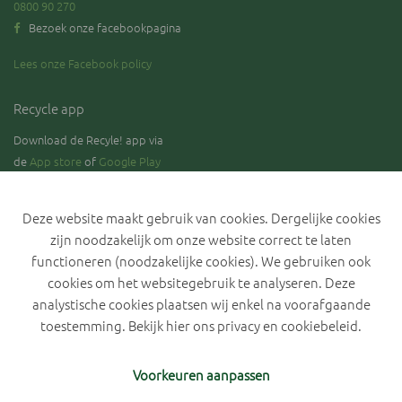
0800 90 270
Bezoek onze facebookpagina
Lees onze Facebook policy
Recycle app
Download de Recyle! app via
de
App store
of
Google Play
Deze website maakt gebruik van cookies. Dergelijke cookies
zijn noodzakelijk om onze website correct te laten
Blijf op de hoogte over de stand van zaken rond de selectieve
inzameling van GFT.
functioneren (noodzakelijke cookies). We gebruiken ook
cookies om het websitegebruik te analyseren. Deze
analystische cookies plaatsen wij enkel na voorafgaande
toestemming. Bekijk hier ons
privacy en cookiebeleid
.
Privacyverklaring IVLA
Cookiebeleid
Cookievoorkeuren
Voorkeuren aanpassen