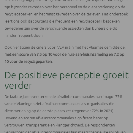
zijn bijzonder tevreden over het personeel en de dienstverlening op de
recyclageparken, en het minst tevreden over de tarieven. Het onderzoek
leert ons ook dat burgers die frequent een recyclagepark bezoeken
tevredener zijn over de verschillende aspecten dan burgers die dit
minder frequent doen.
Ook hier liggen de cijfers voor IVLA in lijn met het Vlaamse gemiddelde,
met een score van 7,5 op 10 voor de huis-aan-huisinzameling en 7,2 op
10 voor de recyclageparken.
De positieve perceptie groeit
verder
De laatste jaren versterken de afvalintercommunales hun imago. 77%
van de Vlamingen ziet afvalintercommunales als organisaties die
d
ienstverlening op de eerste plaats zet (tegenover 72% in 2021).
Bovendien scoren afvalintercommunales significant beter op
vertrouwen, transparantie en klantgerichtheid. De respondenten
verwachten dat afvalintercommunales hun maatschappelijke rol blijven