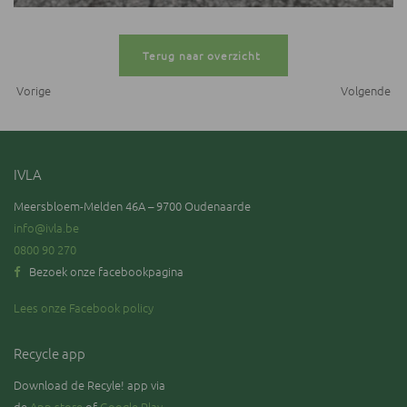
Terug naar overzicht
Vorige
Volgende
IVLA
Meersbloem-Melden 46A – 9700 Oudenaarde
info@ivla.be
0800 90 270
Bezoek onze facebookpagina
Lees onze Facebook policy
Recycle app
Download de Recyle! app via
de
App store
of
Google Play