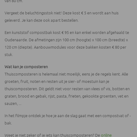
van 80 cm.
Vergeet de beluchtingsstok niet! Deze kost € 5 en wordt aan huis
geleverd. Je kan deze ook apart bestellen.
Een kunststof compostbak kost € 95 en kan enkel worden afgehaald te
Oudenaarde. De afmetingen zijn 100 cm (hoogte) x 100 cm (breedte) x
120 cm (diepte). Aanbouwmodules voor deze bakken kosten € 80 per
stuk.
Wat kan je composteren
Thuiscomposteren is helemaal niet moeilijk, eens je de regels kent. Alle
groeten, fruit, noten en resten uit je sier- of moestuin kan je
thuiscomposteren. Dit geldt niet voor resten van vlees of vis, botten en
graten, brood en gebak, rijst, pasta, frieten, gekookte groenten, vet en
sauzen, ...
In het filmpje ontdek je hoe je aan de slag gaat met een compostvat of -
bak.
Weet je niet zeker of je iets kan thuiscomposteren? De
online