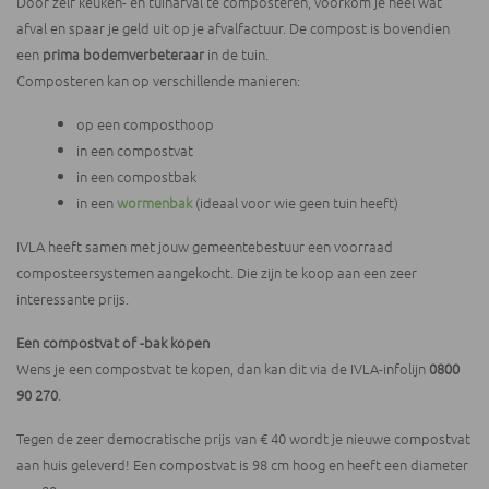
Door zelf keuken- en tuinafval te composteren, voorkom je heel wat
afval en spaar je geld uit op je afvalfactuur. De compost is bovendien
een
prima bodemverbeteraar
in de tuin.
Composteren kan op verschillende manieren:
op een composthoop
in een compostvat
in een compostbak
in een
wormenbak
(ideaal voor wie geen tuin heeft)
IVLA heeft samen met jouw gemeentebestuur een voorraad
composteersystemen aangekocht. Die zijn te koop aan een zeer
interessante prijs.
Een compostvat of -bak kopen
Wens je een compostvat te kopen, dan kan dit via de IVLA-infolijn
0800
90 270
.
Tegen de zeer democratische prijs van € 40 wordt je nieuwe compostvat
aan huis geleverd! Een compostvat is 98 cm hoog en heeft een diameter