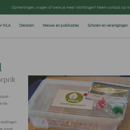
Opmerkingen, vragen of wens je meer inlichtingen? Neem contact op me
r IVLA
Diensten
Nieuws en publicaties
Scholen en verenigingen
l
rprik
sspel -
eerde
stellingen
mer moet