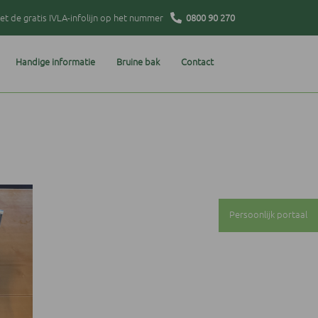
t de gratis IVLA-infolijn op het nummer
0800 90 270
Handige informatie
Bruine bak
Contact
Persoonlijk portaal