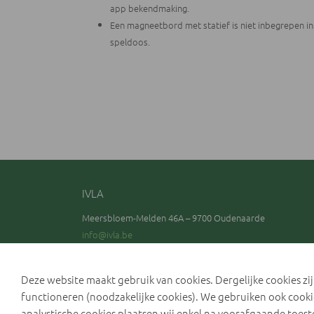
app bekendmaking.
Een magneetbord met statief is niet inbegrepen in
speldoos.
IVLA
Meersbloem-Melden 46A – 9700 Oudenaarde
info@ivla.be
0800 90 270
Bezoek onze facebookpagina
Deze website maakt gebruik van cookies. Dergelijke cookies zi
functioneren (noodzakelijke cookies). We gebruiken ook cooki
Lees onze Facebook policy
analystische cookies plaatsen wij enkel na voorafgaande toes