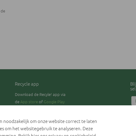
 de
Recycle app
Bl
se
Download de Recyle! app via
de
App store
of
Google Play
Pri
Coo
jn noodzakelijk om onze website correct te laten
Co
es om het websitegebruik te analyseren. Deze
temming. Bekijk hier ons
privacy en cookiebeleid
.