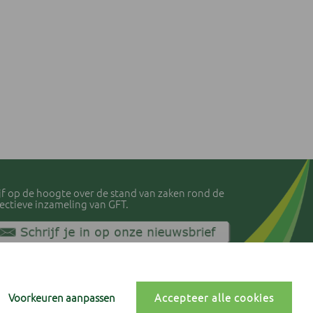
ijf op de hoogte over de stand van zaken rond de
lectieve inzameling van GFT.
vacyverklaring IVLA
kiebeleid
okievoorkeuren
Voorkeuren aanpassen
Accepteer alle cookies