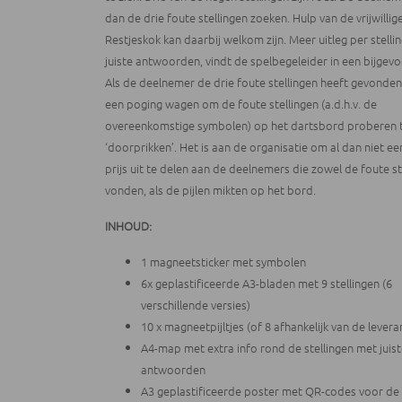
dan de drie foute stellingen zoeken. Hulp van de vrijwillig
Restjeskok kan daarbij welkom zijn. Meer uitleg per stelli
juiste antwoorden, vindt de spelbegeleider in een bijgev
Als de deelnemer de drie foute stellingen heeft gevonden
een poging wagen om de foute stellingen (a.d.h.v. de
overeenkomstige symbolen) op het dartsbord proberen 
‘doorprikken’. Het is aan de organisatie om al dan niet ee
prijs uit te delen aan de deelnemers die zowel de foute st
vonden, als de pijlen mikten op het bord.
INHOUD:
1 magneetsticker met symbolen
6x geplastificeerde A3-bladen met 9 stellingen (6
verschillende versies)
10 x magneetpijltjes (of 8 afhankelijk van de levera
A4-map met extra info rond de stellingen met juis
antwoorden
A3 geplastificeerde poster met QR-codes voor de 