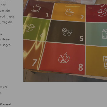
er of
ng en de
oegd mapje.
, mag die
te
n kleine
ellingen
ncier)
te
Plan-eet